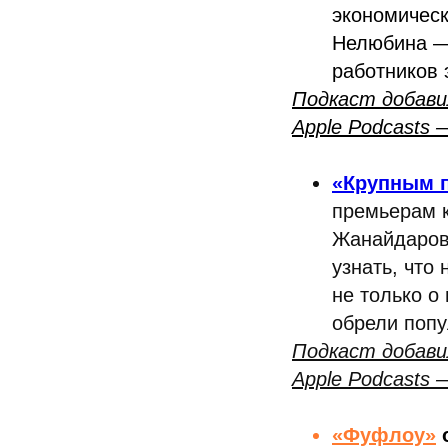
экономичес
Нелюбина — 
работников 
Подкаст добави
Apple Podcasts —
«Крупным 
премьерам к
Жанайдаров 
узнать, что
не только о
обрели попу
Подкаст добавил
Apple Podcasts —
«Фуфлоу»
о