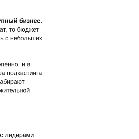
упный бизнес.
ат, то бюджет
ть с небольших
пенно, и в
ра подкастинга
набирают
ожительной
 с лидерами