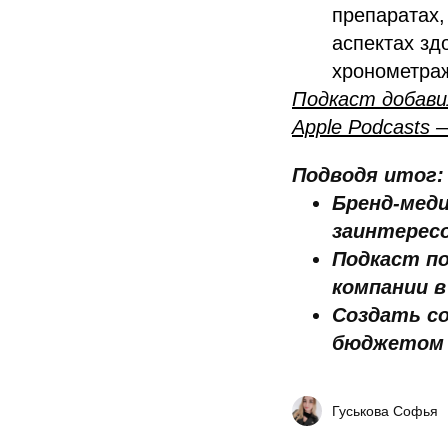
препаратах,
аспектах зд
хронометраж
Подкаст добавил
Apple Podcasts —
Подводя итог:
Бренд-мед
заинтерес
Подкаст п
компании в
Создать с
бюджетом
Гуськова Софья