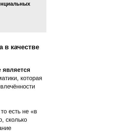
тенциальных
 в качестве
е является
атики, которая
овлечённости
то есть не «в
о, сколько
ание