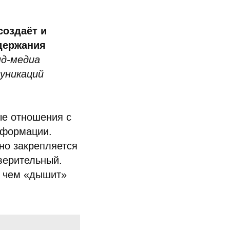
создаёт и
держания
нд-медиа
уникаций
ые отношения с
нформации.
но закрепляется
верительный.
, чем «дышит»