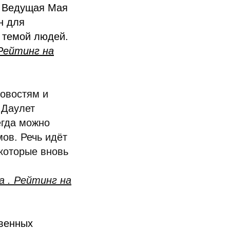
. Ведущая Мая
н для
 темой людей.
 Рейтинг на
овостям и
 Даулет
егда можно
мов. Речь идёт
 которые вновь
а . Рейтинг на
венных