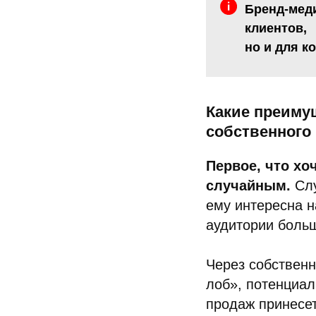
Бренд-меди
клиентов,
но и для к
Какие преиму
собственного
Первое, что хо
случайным.
Слу
ему интересна н
аудитории больш
Через собственн
лоб», потенциал
продаж принесет