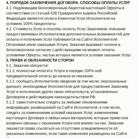
4.
ПОРЯДОК ЗАКЛЮЧЕНИЯ ДОГОВОРА. СПОСОБЫ ОПЛАТЫ УСЛУГ
4.1. Надлежащим безоговорочным Акцептом настоящей Оферты в
соответствии со статьей 438 Гражданского кодекса Российской
Федерации является оплата Клиентом Услуг Исполнителя на
условиях 100% предоплаты.
4.2. Стоимость Услуг и способы оплаты Услуг Заказчиком, описание
предоставляемых Исполнителем дополнительных возможностей для
оплаты и получения Услуг публикуются на Сайте Исполнителя.
Оплачивая и/или заказывая Услуги, Заказчик выражает полное и
безоговорочное согласие с действующими на момент оплаты
условиями Оферты, частью которых являются условия оказания Услуг.
5.
ПРАВА И ОБЯЗАННОСТИ СТОРОН
5.1. Заказчик обязуется:
5.1.1. полностью оплатить Услуги в порядке 100%-ной
предварительной оплаты до начала их оказания;
5.1.2. сообщать Исполнителю сведения (в том числе, персональные
данные), необходимые Исполнителю для предоставления Заказчику
Услуг и исполнения других своих обязательств, установленных
Договором и действующим законодательством РФ;
5.1.3. самостоятельно следить за любыми обновлениями
информации, размещаемой на Сайте Исполнителя, в том числе,
следить за изменениями условий оказания Услуг, изменениями
настоящего Договора и любых иных материалов, которые прямо или
косвенно связаны с оказанием Услуги или влияют на них. Заказчик
лишается права ссылаться на отсутствие осведомленности об
указанных изменениях, если такие изменения размещены на Сайте