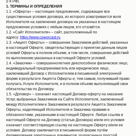
(ГК РФ).
1.
ТЕРМИНЫ И ОПРЕДЕЛЕНИЯ
1.1. «Оферта» – настоящее предложение, содержащее все
существенные условия договора, из которого усматривается воля
Исполнителя на заключение договора на указанных в настоящем
предложении условиях с любым лицом, кто отзовётся.
1.2. «Сайт Исполнителя» – сайт, расположенный по
адресу:
https://www.coworcast.ru
1.3. «Акцепт Оферты» – совершение Заказчиком действий, указанных
в настоящей Оферте, свидетельствующих о принятии данным лицом
условий Оферты в полном объеме, в том числе, совершении действий
по выполнению указанных в настоящей Оферте условий.
1.4. «Заказчик» – совершеннолетнее дееспособное физическое лицо,
индивидуальный предприниматель или юридическое лицо,
заключивший Договор с Исполнителем в письменной электронной
форме в результате Акцепта Оферты и, тем самым, получивший право
получать Услуги Исполнителя, и в полном объеме выполняющий свои
обязательства по Договору.
1.5. «Договор» – означает настоящий Договор-оферту на оказание
Услуг, выбранных Заказчиком на Сайте Исполнителя, заключенный
между Исполнителем и Заказчиком в результате Акцепта Заказчиком
Оферты, наделяющий Исполнителя и Заказчика правами и
обязанностями, указанными в настоящей Оферте. Любая ссылка в
настоящей Оферте на Договор (статью Договора) и/или его условия
означает соответствующую ссылку на настоящую Оферту и/или ее
условия. Договор заключается в письменной форме путём
формирования электронных документов, подписанных простой