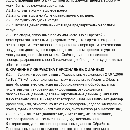
удовлетворении претензии должен быть аргументирован. Заказчику
могут быть предложены варианты:
7.2.1. получить Услугу в другое время;
7.2.2. получить другую Услугу, равнозначную по цене;
7.2.3. получить скидку на Услуги;
7.2.4. возврат денег, уплаченных в виде предварительной оплаты
Услуг.
7.3. Все споры, связанные прямо или косвенно с Офертой и
Договором, заключенным в результате Акцепта Оферты, стороны
решают путем переговоров. Если решение спора путем переговоров
не удается достичь, все споры подлежат рассмотрению в суде по
месту нахождения Исполнителя. Соблюдение претензионного
порядка разрешения спора Заказчиком до обращения в суд является
обязательным.
8.
ХРАНЕНИЕ И ОБРАБОТКА ПЕРСОНАЛЬНЫХ ДАННЫХ
8.1. Заказчик в соответствии с Федеральным законом от 27.07.2006
№ 152-ФЗ «О персональных данных» в результате Акцепта Оферты
даёт Исполнителю согласие на сбор, хранение и обработку, в том
числе, автоматизированную, информации, относящейся к
персональным данным (далее «Персональные данные») Заказчика
либо третьего лица, в интересах которого Заказчик заключает договор
(фамилию, имя, отчество, контактные телефоны, адреса электронной
почты, суммы платежей) включая сбор, систематизацию, накопление,
хранение, уточнение (обновление, изменение), использование,
распространение (в том числе передачу), обезличивание,
блокирование, уничтожение персональных данных. Обработка
Персональных данных осуществляется в целях заключения с