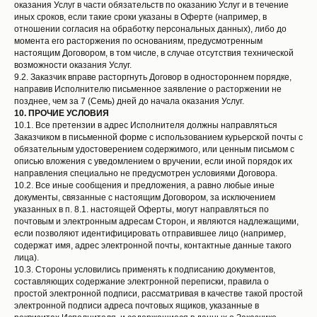
оказания Услуг в части обязательств по оказанию Услуг и в течение
иных сроков, если такие сроки указаны в Оферте (например, в
отношении согласия на обработку персональных данных), либо до
момента его расторжения по основаниям, предусмотренным
настоящим Договором, в том числе, в случае отсутствия технической
возможности оказания Услуг.
9.2. Заказчик вправе расторгнуть Договор в одностороннем порядке,
направив Исполнителю письменное заявление о расторжении не
позднее, чем за 7 (Семь) дней до начала оказания Услуг.
10.
ПРОЧИЕ УСЛОВИЯ
10.1. Все претензии в адрес Исполнителя должны направляться
Заказчиком в письменной форме с использованием курьерской почты с
обязательным удостоверением содержимого, или ценным письмом с
описью вложения с уведомлением о вручении, если иной порядок их
направления специально не предусмотрен условиями Договора.
10.2. Все иные сообщения и предложения, а равно любые иные
документы, связанные с настоящим Договором, за исключением
указанных в п. 8.1. настоящей Оферты, могут направляться по
почтовым и электронным адресам Сторон, и являются надлежащими,
если позволяют идентифицировать отправившее лицо (например,
содержат имя, адрес электронной почты, контактные данные такого
лица).
10.3. Стороны условились применять к подписанию документов,
составляющих содержание электронной переписки, правила о
простой электронной подписи, рассматривая в качестве такой простой
электронной подписи адреса почтовых ящиков, указанные в