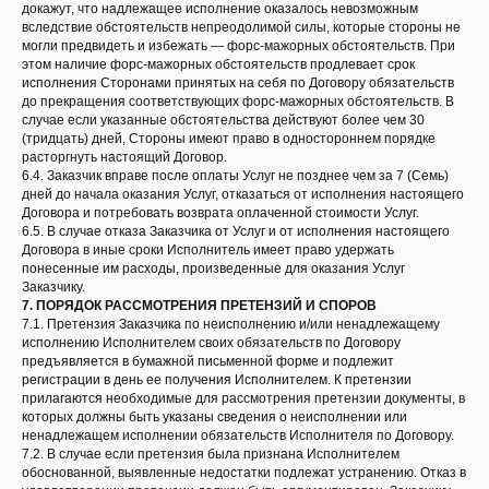
докажут, что надлежащее исполнение оказалось невозможным
вследствие обстоятельств непреодолимой силы, которые стороны не
могли предвидеть и избежать — форс-мажорных обстоятельств. При
этом наличие форс-мажорных обстоятельств продлевает срок
исполнения Сторонами принятых на себя по Договору обязательств
до прекращения соответствующих форс-мажорных обстоятельств. В
случае если указанные обстоятельства действуют более чем 30
(тридцать) дней, Стороны имеют право в одностороннем порядке
расторгнуть настоящий Договор.
6.4. Заказчик вправе после оплаты Услуг не позднее чем за 7 (Семь)
дней до начала оказания Услуг, отказаться от исполнения настоящего
Договора и потребовать возврата оплаченной стоимости Услуг.
6.5. В случае отказа Заказчика от Услуг и от исполнения настоящего
Договора в иные сроки Исполнитель имеет право удержать
понесенные им расходы, произведенные для оказания Услуг
Заказчику.
7.
ПОРЯДОК РАССМОТРЕНИЯ ПРЕТЕНЗИЙ И СПОРОВ
7.1. Претензия Заказчика по неисполнению и/или ненадлежащему
исполнению Исполнителем своих обязательств по Договору
предъявляется в бумажной письменной форме и подлежит
регистрации в день ее получения Исполнителем. К претензии
прилагаются необходимые для рассмотрения претензии документы, в
которых должны быть указаны сведения о неисполнении или
ненадлежащем исполнении обязательств Исполнителя по Договору.
7.2. В случае если претензия была признана Исполнителем
обоснованной, выявленные недостатки подлежат устранению. Отказ в