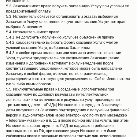
Исполнителя;
5.2. Заказчик имеет право получать заказанную Услугу при условии ее
предварительной оплаты.
5.3. Исполнитель обязуется организовать и оказать выбранную
Заказчиком Услугу качественно и с учетом описания Услуги, которая
выбрана Заказчиком.
5.4. Исполнитель имеет право:
5.4.1. не допускать к получению Услуг без объяснения причин;
5.4.2. самостоятельно выбирать форму оказания Услуг с учетом
условий оказания Услуг, выбранных Заказчиком;
5.4.3. в любое время полностью или частично изменять описание
Услуг, с учетом предварительного уведомления Заказчика; такие
изменения и дополнения вступают в силу немедленно после
соответствующего уведомления, которое может быть направлено
Заказчику в любой форме, включая, но, не ограничиваясь,
размещением соответствующего уведомления на Сайте Исполнителя
и/или либо иным образом.
5.5. Исключительные права на созданные Исполнителем при
оказании услуг по Договору результаты интеллектуальной
деятельности или включенные в результаты услуг произведения
третьих лиц (далее – «РИД») Исполнитель отчуждает Заказчику с
даты получения от Заказчика подтверждения о получении финальной
версии и аудиоматериалов через электронную почту или месенджер
«Telegram» указанных в п. 11 и после полной оплаты услуги, при этом
Исполнитель гарантирует, что РИД не нарушают требования
законодательства РФ, при оказании услуг Исполнителем были
соблюдены права и законные интересы третьих лиц, использование